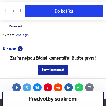
Do košíku
Doručení
Výrobce:
Analogis
Diskuse
0
Zatím nejsou žádné komentáře! Buďte první!
Nový komentář
Facebook
Twitter
Bluesky
Pinterest
Reddit
LinkedIn
WhatsApp
E-
mail
Předvolby soukromí