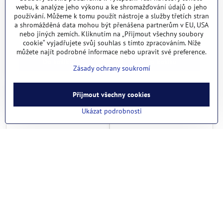
webu, k analýze jeho výkonu a ke shromažďování údajů o jeho
Gramo hrot ST 16/17 st/78
Gramo hrot ST 20 BSR
používání. Můžeme k tomu použít nástroje a služby třetích stran
BSR
a shromážděná data mohou být přenášena partnerům v EU, USA
nebo jiných zemích. Kliknutím na „Přijmout všechny soubory
Skladem
Skladem
560 Kč
285 Kč
cookie“ vyjadřujete svůj souhlas s tímto zpracováním. Níže
můžete najít podrobné informace nebo upravit své preference.
Do košíku
Do košíku
Zásady ochrany soukromí
Přijmout všechny cookies
Ukázat podrobnosti
Gramo hrot MC 17 CEC
Gramo hrot MC 20 S CEC
Skladem
Skladem
470 Kč
550 Kč
Do košíku
Do košíku