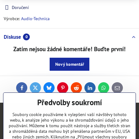
Doručení
Výrobce:
Audio-Technica
Diskuse
0
Zatím nejsou žádné komentáře! Buďte první!
Nový komentář
Facebook
Twitter
Bluesky
Pinterest
Reddit
LinkedIn
WhatsApp
E-
mail
Předvolby soukromí
Kontakty
Soubory cookie používáme k vylepšení vaší návštěvy tohoto
webu, k analýze jeho výkonu a ke shromažďování údajů o jeho
používání. Můžeme k tomu použít nástroje a služby třetích stran
Objednávky
a shromážděná data mohou být přenášena partnerům v EU, USA
nebo jiných zemích. Kliknutím na „Přijmout všechny soubory