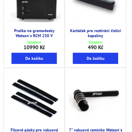
Pračka na gramodesky
Kartáček pro roztírání čistící
Watson´s RCM 230 V
kapaliny
Skladem
Skladem
10990 Kč
490 Kč
Do košíku
Do košíku
Filcové pásky pro vakuová
7" vakuové ramínko Watson´s