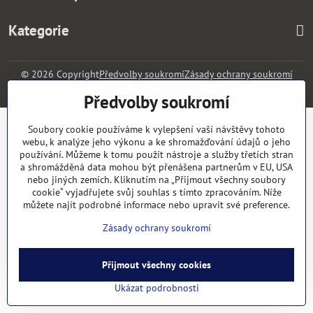
Kategorie
©
2026
Copyright
Předvolby soukromí
Zásady ochrany soukromí
Vytvořeno systémem:
ByznysWeb.cz
Předvolby soukromí
Soubory cookie používáme k vylepšení vaší návštěvy tohoto
webu, k analýze jeho výkonu a ke shromažďování údajů o jeho
používání. Můžeme k tomu použít nástroje a služby třetích stran
a shromážděná data mohou být přenášena partnerům v EU, USA
nebo jiných zemích. Kliknutím na „Přijmout všechny soubory
cookie“ vyjadřujete svůj souhlas s tímto zpracováním. Níže
můžete najít podrobné informace nebo upravit své preference.
Zásady ochrany soukromí
Přijmout všechny cookies
Ukázat podrobnosti