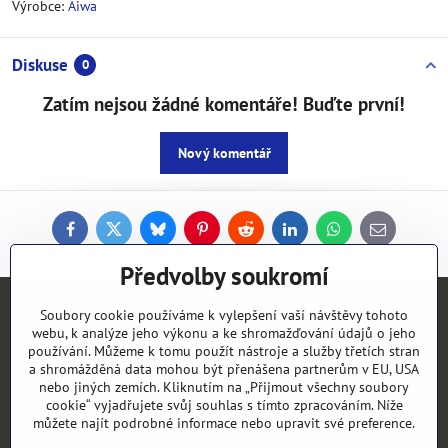
Výrobce:
Aiwa
Diskuse
0
Zatím nejsou žádné komentáře! Buďte první!
Nový komentář
Facebook
Twitter
Bluesky
Pinterest
Reddit
LinkedIn
WhatsApp
E-
mail
Předvolby soukromí
Kontakty
Soubory cookie používáme k vylepšení vaší návštěvy tohoto
webu, k analýze jeho výkonu a ke shromažďování údajů o jeho
používání. Můžeme k tomu použít nástroje a služby třetích stran
Objednávky
a shromážděná data mohou být přenášena partnerům v EU, USA
nebo jiných zemích. Kliknutím na „Přijmout všechny soubory
cookie“ vyjadřujete svůj souhlas s tímto zpracováním. Níže
Vše k nákupu
můžete najít podrobné informace nebo upravit své preference.