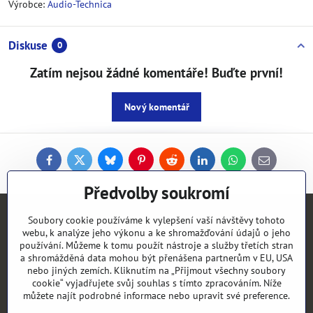
Výrobce:
Audio-Technica
Diskuse
0
Zatím nejsou žádné komentáře! Buďte první!
Nový komentář
Facebook
Twitter
Bluesky
Pinterest
Reddit
LinkedIn
WhatsApp
E-
mail
Předvolby soukromí
Kontakty
Soubory cookie používáme k vylepšení vaší návštěvy tohoto
webu, k analýze jeho výkonu a ke shromažďování údajů o jeho
používání. Můžeme k tomu použít nástroje a služby třetích stran
Objednávky
a shromážděná data mohou být přenášena partnerům v EU, USA
nebo jiných zemích. Kliknutím na „Přijmout všechny soubory
cookie“ vyjadřujete svůj souhlas s tímto zpracováním. Níže
Vše k nákupu
můžete najít podrobné informace nebo upravit své preference.