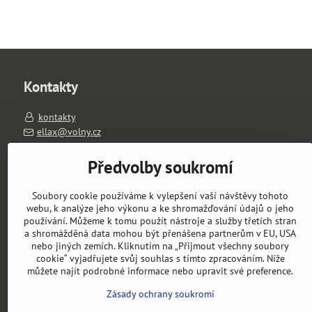
Kontakty
kontakty
ellax@volny.cz
603263026
PO-PÁ 11-18 hod.
Předvolby soukromí
výdejní místo: Slavíkova 1657/1, 120 00 Praha 2
Soubory cookie používáme k vylepšení vaší návštěvy tohoto
Objednávky
webu, k analýze jeho výkonu a ke shromažďování údajů o jeho
používání. Můžeme k tomu použít nástroje a služby třetích stran
a shromážděná data mohou být přenášena partnerům v EU, USA
Stav objednávky
nebo jiných zemích. Kliknutím na „Přijmout všechny soubory
cookie“ vyjadřujete svůj souhlas s tímto zpracováním. Níže
můžete najít podrobné informace nebo upravit své preference.
Zásady ochrany soukromí