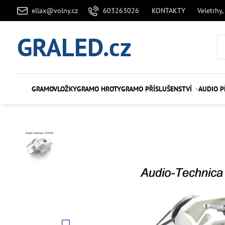
ellax@volny.cz
603263026
KONTAKTY
Veletrhy,
GRALED.cz
GRAMOVLOŽKY
GRAMO HROTY
GRAMO PŘÍSLUŠENSTVÍ
AUDIO P