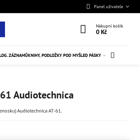
Panel uživatele
Nákupní košík
0 Kč
ALOG. ZÁZNAMŮ
KNIHY, PODLOŽKY POD MYŠ
LED PÁSKY
61 Audiotechnica
řenosku) Audiotechnica AT-61.