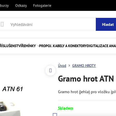
 burzy
Odkazy
Fotogalerie
Hledat
ŘÍSLUŠENSTVÍ
ŘEMÍNKY
PROPOJ. KABELY A KONEKTORY
DIGITALIZACE AN
Úvod
GRAMO HROTY
Gramo hrot ATN 
Gramo hrot (jehla) pro vložku (p
Skladem