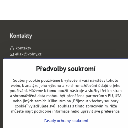
Kontakty
kontakty
ellax@volny.cz
603263026
PO-PÁ 11-18 hod.
Předvolby soukromí
výdejní místo: Slavíkova 1657/1, 120 00 Praha 2
Soubory cookie používáme k vylepšení vaší návštěvy tohoto
Objednávky
webu, k analýze jeho výkonu a ke shromažďování údajů o jeho
používání. Můžeme k tomu použít nástroje a služby třetích stran
a shromážděná data mohou být přenášena partnerům v EU, USA
Stav objednávky
nebo jiných zemích. Kliknutím na „Přijmout všechny soubory
cookie“ vyjadřujete svůj souhlas s tímto zpracováním. Níže
můžete najít podrobné informace nebo upravit své preference.
Zásady ochrany soukromí