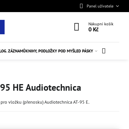
Panel uživatele
Nákupní košík
0 Kč
ALOG. ZÁZNAMŮ
KNIHY, PODLOŽKY POD MYŠ
LED PÁSKY
95 HE Audiotechnica
) pro vložku (přenosku) Audiotechnica AT-95 E.