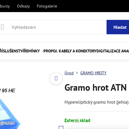
 burzy
Odkazy
Fotogalerie
Hledat
ŘÍSLUŠENSTVÍ
ŘEMÍNKY
PROPOJ. KABELY A KONEKTORY
DIGITALIZACE AN
Úvod
GRAMO HROTY
Gramo hrot ATN 
Hypereliptický gramo hrot (jehla
Externí sklad