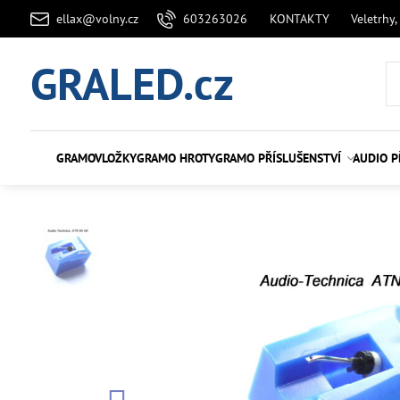
ellax@volny.cz
603263026
KONTAKTY
Veletrhy,
GRALED.cz
GRAMOVLOŽKY
GRAMO HROTY
GRAMO PŘÍSLUŠENSTVÍ
AUDIO P