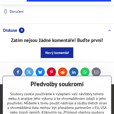
Doručení
Diskuse
0
Zatím nejsou žádné komentáře! Buďte první!
Nový komentář
Facebook
Twitter
Bluesky
Pinterest
Reddit
LinkedIn
WhatsApp
E-
mail
Předvolby soukromí
Kontakty
Soubory cookie používáme k vylepšení vaší návštěvy tohoto
webu, k analýze jeho výkonu a ke shromažďování údajů o jeho
používání. Můžeme k tomu použít nástroje a služby třetích stran
Objednávky
a shromážděná data mohou být přenášena partnerům v EU, USA
nebo jiných zemích. Kliknutím na „Přijmout všechny soubory