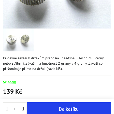
Přídavné závaží k držákům přenosek (headshell) Technics – černý
nebo stříbrný. Závaží má hmotnost 2 gramy a 4 gramy. Závaží se
přišroubuje přímo na držák (závit M3).
Skladem
139 Kč
Do košíku