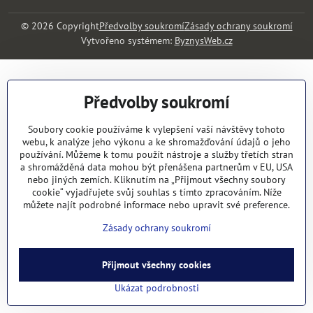
©
2026
Copyright
Předvolby soukromí
Zásady ochrany soukromí
Vytvořeno systémem:
ByznysWeb.cz
Předvolby soukromí
Soubory cookie používáme k vylepšení vaší návštěvy tohoto
webu, k analýze jeho výkonu a ke shromažďování údajů o jeho
používání. Můžeme k tomu použít nástroje a služby třetích stran
a shromážděná data mohou být přenášena partnerům v EU, USA
nebo jiných zemích. Kliknutím na „Přijmout všechny soubory
cookie“ vyjadřujete svůj souhlas s tímto zpracováním. Níže
můžete najít podrobné informace nebo upravit své preference.
Zásady ochrany soukromí
Přijmout všechny cookies
Ukázat podrobnosti