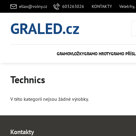
ellax@volny.cz
603263026
KONTAKTY
Veletrhy,
GRALED.cz
GRAMOVLOŽKY
GRAMO HROTY
GRAMO PŘÍSL
Technics
V této kategorii nejsou žádné výrobky.
Kontakty