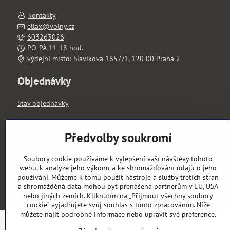
kontakty
ellax@volny.cz
603263026
PO-PÁ 11-18 hod.
výdejní místo: Slavíkova 1657/1, 120 00 Praha 2
Objednávky
Stav objednávky
Předvolby soukromí
Soubory cookie používáme k vylepšení vaší návštěvy tohoto
webu, k analýze jeho výkonu a ke shromažďování údajů o jeho
používání. Můžeme k tomu použít nástroje a služby třetích stran
a shromážděná data mohou být přenášena partnerům v EU, USA
nebo jiných zemích. Kliknutím na „Přijmout všechny soubory
cookie“ vyjadřujete svůj souhlas s tímto zpracováním. Níže
můžete najít podrobné informace nebo upravit své preference.