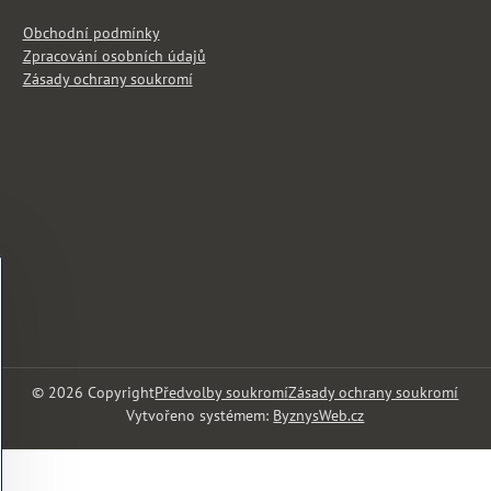
Obchodní podmínky
Zpracování osobních údajů
Zásady ochrany soukromí
©
2026
Copyright
Předvolby soukromí
Zásady ochrany soukromí
Vytvořeno systémem:
ByznysWeb.cz