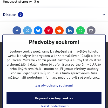
Hmotnost přenosky : 5 g
Diskuse
0
Facebook
Twitter
Bluesky
Pinterest
Reddit
LinkedIn
WhatsApp
E-
mail
Předvolby soukromí
Soubory cookie používáme k vylepšení vaší návštěvy tohoto
Kontakty
webu, k analýze jeho výkonu a ke shromažďování údajů o jeho
používání. Můžeme k tomu použít nástroje a služby třetích stran
Objednávky
a shromážděná data mohou být přenášena partnerům v EU, USA
nebo jiných zemích. Kliknutím na „Přijmout všechny soubory
cookie“ vyjadřujete svůj souhlas s tímto zpracováním. Níže
Vše k nákupu
můžete najít podrobné informace nebo upravit své preference.
Zásady ochrany soukromí
Kategorie
Přijmout všechny cookies
©
2026
Copyright
Předvolby soukromí
Zásady ochrany soukromí
Ukázat podrobnosti