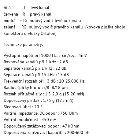
bílá - L levý kanál
červená - R pravý kanál
modrá - LG nulový vodič levého kanálu
zelená - RG nulový vodič pravého kanálu (kovová ploška okolo
konektoru u vložky Ortofon)
Technické parametry:
Výstupní napětí při 1000 Hz, 5 cm/sec. : 4mV
Rovnováha kanálů při 1 kHz : 2 dB
Separace kanálů při 1 kHz : 22 dB
Separace kanálů při 15 kHz : 15 dB
Frekvenční rozsah při - 3 dB : 20-25.000 Hz
Radius špičky hrotu : r/R 8/18 µm
Rozsah přítlačné síly : 1,5-2,0 g (15-20 mN)
Doporučený přítlak : 1,75 g (17,5 mN)
Sledovací úhel : 20 °
Vnitřní impedance, DC odpor : 750 Ohm
Vnitřní indukčnost : 450 mH
Doporučený zatěžovací odpor : 47 kOhm
Doporučená zatěžovací kapacita : 200-600 pF