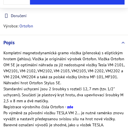
Doručení
Výrobce:
Ortofon
Popis
Kompletní magnetodynamická gramo vložka (přenoska) s eliptickým
hrotem (jehlou). Vložka je originální výrobek Ortofon. Vložka Ortofon
OM 5E je optimální náhrada za již nedostupné vložky Tesla VM-2101,
VM2101, VM-2102, VM2102, VM-2103, VM2103, VM-2202, VM2202 a
VM-2204, VM2204 a také za polské vložky Unitra MF-101, MF101.
Náhradní hrot Ortofon Stylus 5E.
Standardní uchycení jsou 2 šroubky s roztečí 12, 7 mm (tzv. 1/2"
uchycení). Součástí je plastový kryt hrotu, dva upevňovací šroubky M
2,5 x 8 mm a dvě matičky.
Registrace výrobního čísla Ortofon -
zde
Po výměně za původní vložku TESLA VM 2... je nutné raménko znovu
vyvážit a nastavit předepsanou svislou sílu na hrot nové vložky.
Barevné označení vývodů je shodné, jako u vložek TESLA.