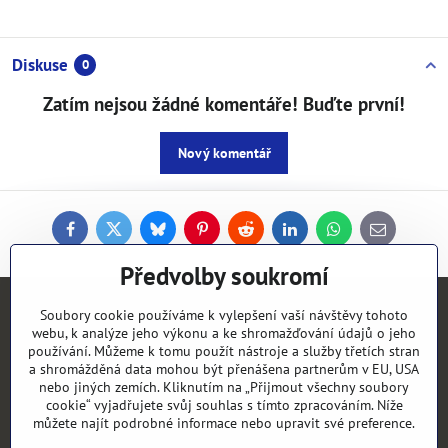
Diskuse
0
Zatím nejsou žádné komentáře! Buďte první!
Nový komentář
Facebook
Twitter
Bluesky
Pinterest
Reddit
LinkedIn
WhatsApp
E-
mail
Předvolby soukromí
Kontakty
Soubory cookie používáme k vylepšení vaší návštěvy tohoto
webu, k analýze jeho výkonu a ke shromažďování údajů o jeho
používání. Můžeme k tomu použít nástroje a služby třetích stran
Objednávky
a shromážděná data mohou být přenášena partnerům v EU, USA
nebo jiných zemích. Kliknutím na „Přijmout všechny soubory
cookie“ vyjadřujete svůj souhlas s tímto zpracováním. Níže
Vše k nákupu
můžete najít podrobné informace nebo upravit své preference.