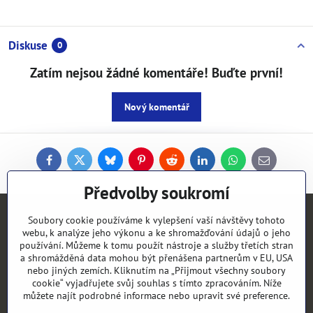
Diskuse
0
Zatím nejsou žádné komentáře! Buďte první!
Nový komentář
Facebook
Twitter
Bluesky
Pinterest
Reddit
LinkedIn
WhatsApp
E-
mail
Předvolby soukromí
Kontakty
Soubory cookie používáme k vylepšení vaší návštěvy tohoto
webu, k analýze jeho výkonu a ke shromažďování údajů o jeho
používání. Můžeme k tomu použít nástroje a služby třetích stran
Objednávky
a shromážděná data mohou být přenášena partnerům v EU, USA
nebo jiných zemích. Kliknutím na „Přijmout všechny soubory
cookie“ vyjadřujete svůj souhlas s tímto zpracováním. Níže
Vše k nákupu
můžete najít podrobné informace nebo upravit své preference.