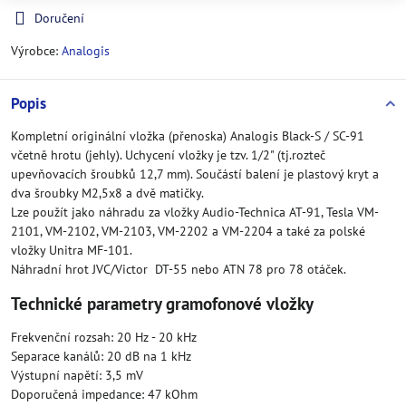
Doručení
Výrobce:
Analogis
Popis
Kompletní originální vložka (přenoska) Analogis Black-S / SC-91
včetně hrotu (jehly). Uchycení vložky je tzv. 1/2" (tj.rozteč
upevňovacích šroubků 12,7 mm). Součástí balení je plastový kryt a
dva šroubky M2,5x8 a dvě matičky.
Lze použít jako náhradu za vložky Audio-Technica AT-91, Tesla VM-
2101, VM-2102, VM-2103, VM-2202 a VM-2204 a také za polské
vložky Unitra MF-101.
Náhradní hrot JVC/Victor DT-55
nebo ATN 78 pro 78 otáček
.
Technické parametry gramofonové vložky
Frekvenční rozsah: 20 Hz - 20 kHz
Separace kanálů: 20 dB na 1 kHz
Výstupní napětí: 3,5 mV
Doporučená impedance: 47 kOhm