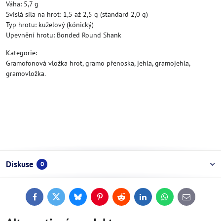
Váha: 5,7 g
Svislá síla na hrot: 1,5 až 2,5 g (standard 2,0 g)
Typ hrotu: kuželový (kónický)
Upevnění hrotu: Bonded Round Shank
Kategorie:
Gramofonová vložka hrot, gramo přenoska, jehla, gramojehla,
gramovložka.
Diskuse
0
Facebook
Twitter
Bluesky
Pinterest
Reddit
LinkedIn
WhatsApp
E-
mail