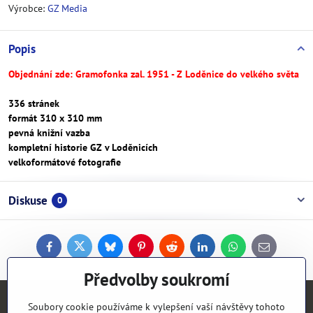
Výrobce:
GZ Media
Popis
Objednání zde: Gramofonka zal. 1951 - Z Loděnice do velkého světa
336 stránek
formát 310 x 310 mm
pevná knižní vazba
kompletní historie GZ v Loděnicích
velkoformátové fotografie
Diskuse
0
Facebook
Twitter
Bluesky
Pinterest
Reddit
LinkedIn
WhatsApp
E-
mail
Předvolby soukromí
Kontakty
Soubory cookie používáme k vylepšení vaší návštěvy tohoto