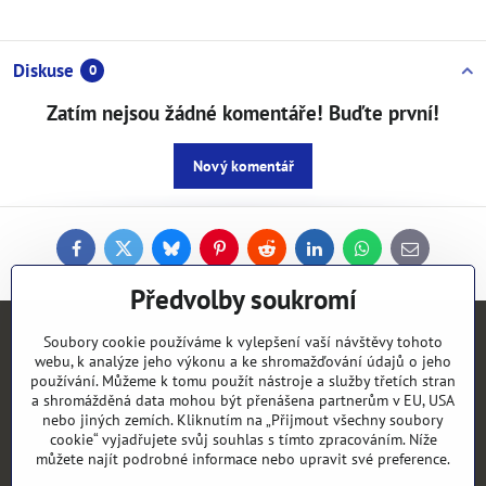
Diskuse
0
Zatím nejsou žádné komentáře! Buďte první!
Nový komentář
Facebook
Twitter
Bluesky
Pinterest
Reddit
LinkedIn
WhatsApp
E-
mail
Předvolby soukromí
Kontakty
Soubory cookie používáme k vylepšení vaší návštěvy tohoto
webu, k analýze jeho výkonu a ke shromažďování údajů o jeho
používání. Můžeme k tomu použít nástroje a služby třetích stran
Objednávky
a shromážděná data mohou být přenášena partnerům v EU, USA
nebo jiných zemích. Kliknutím na „Přijmout všechny soubory
cookie“ vyjadřujete svůj souhlas s tímto zpracováním. Níže
Vše k nákupu
můžete najít podrobné informace nebo upravit své preference.