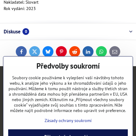
Nakladatel: Slovart
Rok vydání: 2023
Diskuse
0
Facebook
Twitter
Bluesky
Pinterest
Reddit
LinkedIn
WhatsApp
E-
mail
Předvolby soukromí
Kontakty
Soubory cookie používáme k vylepšení vaší návštěvy tohoto
webu, k analýze jeho výkonu a ke shromažďování údajů o jeho
používání. Můžeme k tomu použít nástroje a služby třetích stran
Objednávky
a shromážděná data mohou být přenášena partnerům v EU, USA
nebo jiných zemích. Kliknutím na „Přijmout všechny soubory
cookie“ vyjadřujete svůj souhlas s tímto zpracováním. Níže
Vše k nákupu
můžete najít podrobné informace nebo upravit své preference.
Zásady ochrany soukromí
Kategorie