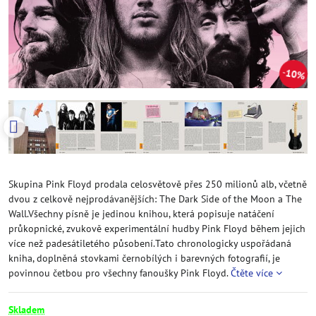
10%
Skupina Pink Floyd prodala celosvětově přes 250 milionů alb, včetně
dvou z celkově nejprodávanějších: The Dark Side of the Moon a The
Wall.Všechny písně je jedinou knihou, která popisuje natáčení
průkopnické, zvukově experimentální hudby Pink Floyd během jejich
více než padesátiletého působení.Tato chronologicky uspořádaná
kniha, doplněná stovkami černobílých i barevných fotografií, je
povinnou četbou pro všechny fanoušky Pink Floyd.
Čtěte více
Skladem