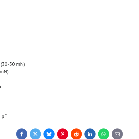
30-50 mN)
mN)
m
m
 pF
Facebook
Twitter
Bluesky
Pinterest
Reddit
LinkedIn
WhatsApp
E-