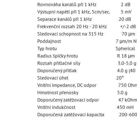
Rovnováha kanálů při 1 kHz 2 dB
Výstupní napětí při 1 kHz, 5cm/sec. 5 mV
Separace kanálů při 1 kHz 20 dB
Frekvenční rozsah 20 Hz - 20 kHz +/-2 dB
Sledovací schopnost na 315 Hz 70 μm
Poddajnost 7 μm/m N
Typ hrotu Spherical
Radius špičky hrotu R 18 μm
Rozsah přítlačné síly 3.0-5.0 g (
Doporučený přítlak 4.0 g (40 
Sledovací úhel 20°
Vnitřní impedance, DC odpor 750 Oh
Hmotnost přenosky 5.0 g
Doporučený zatěžovací odpor 47 kOh
Vnitřní indukčnost 450 mH
Doporučená zatěžovací kapacita 200-600