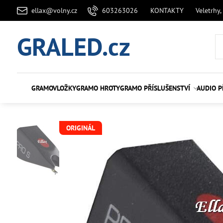
ellax@volny.cz
603263026
KONTAKTY
Veletrhy,
GRALED.cz
GRAMOVLOŽKY
GRAMO HROTY
GRAMO PŘÍSLUŠENSTVÍ
AUDIO P
ORIGINÁL