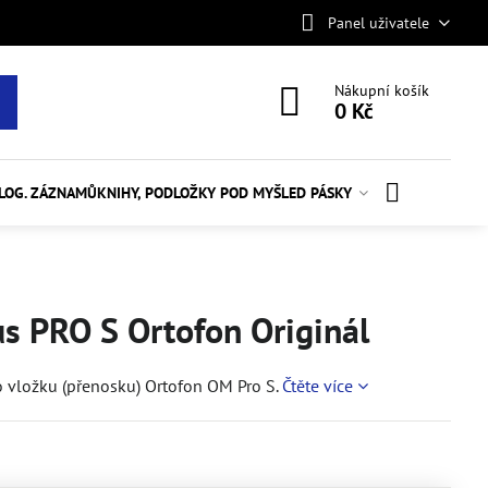
Panel uživatele
Nákupní košík
0 Kč
ALOG. ZÁZNAMŮ
KNIHY, PODLOŽKY POD MYŠ
LED PÁSKY
us PRO S Ortofon Originál
pro vložku (přenosku) Ortofon OM Pro S.
Čtěte více