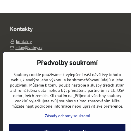
Kontakty
kontakty
ellax@volny.cz
603263026
PO-PÁ 11-18 hod.
Předvolby soukromí
výdejní místo: Slavíkova 1657/1, 120 00 Praha 2
Soubory cookie používáme k vylepšení vaší návštěvy tohoto
Objednávky
webu, k analýze jeho výkonu a ke shromažďování údajů o jeho
používání. Můžeme k tomu použít nástroje a služby třetích stran
a shromážděná data mohou být přenášena partnerům v EU, USA
Stav objednávky
nebo jiných zemích. Kliknutím na „Přijmout všechny soubory
cookie“ vyjadřujete svůj souhlas s tímto zpracováním. Níže
můžete najít podrobné informace nebo upravit své preference.
Zásady ochrany soukromí