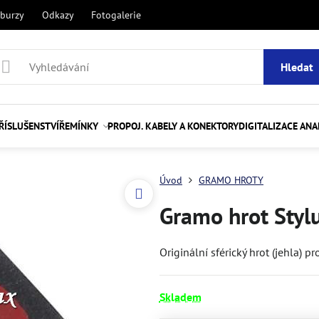
 burzy
Odkazy
Fotogalerie
Hledat
ŘÍSLUŠENSTVÍ
ŘEMÍNKY
PROPOJ. KABELY A KONEKTORY
DIGITALIZACE AN
Úvod
GRAMO HROTY
Gramo hrot Styl
Originální sférický hrot (jehla) 
Skladem