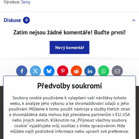
Výrobce:
Sony
Diskuse
0
Zatím nejsou žádné komentáře! Buďte první!
Nový komentář
Facebook
Twitter
Bluesky
Pinterest
Reddit
LinkedIn
WhatsApp
E-
mail
Předvolby soukromí
Kontakty
Soubory cookie používáme k vylepšení vaší návštěvy tohoto
webu, k analýze jeho výkonu a ke shromažďování údajů o jeho
používání. Můžeme k tomu použít nástroje a služby třetích stran
Objednávky
a shromážděná data mohou být přenášena partnerům v EU, USA
nebo jiných zemích. Kliknutím na „Přijmout všechny soubory
cookie“ vyjadřujete svůj souhlas s tímto zpracováním. Níže
Vše k nákupu
můžete najít podrobné informace nebo upravit své preference.