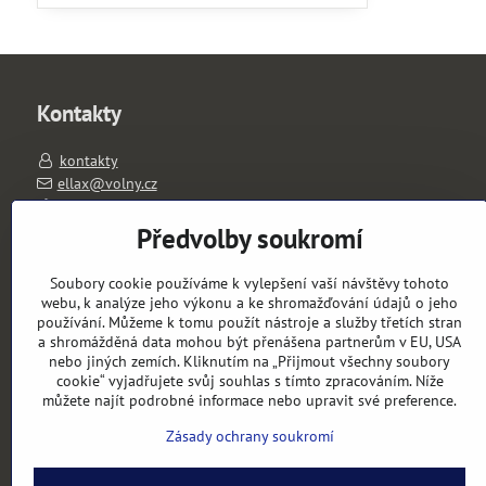
Kontakty
kontakty
ellax@volny.cz
603263026
PO-PÁ 11-18 hod.
Předvolby soukromí
výdejní místo: Slavíkova 1657/1, 120 00 Praha 2
Soubory cookie používáme k vylepšení vaší návštěvy tohoto
Objednávky
webu, k analýze jeho výkonu a ke shromažďování údajů o jeho
používání. Můžeme k tomu použít nástroje a služby třetích stran
a shromážděná data mohou být přenášena partnerům v EU, USA
Stav objednávky
nebo jiných zemích. Kliknutím na „Přijmout všechny soubory
cookie“ vyjadřujete svůj souhlas s tímto zpracováním. Níže
můžete najít podrobné informace nebo upravit své preference.
Zásady ochrany soukromí