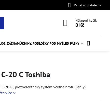
Panel uživatele
Nákupní košík
0 Kč
ALOG. ZÁZNAMŮ
KNIHY, PODLOŽKY POD MYŠ
LED PÁSKY
C-20 C Toshiba
-20 C , piezoelektrický systém včetně hrotu (jehly).
ěte více