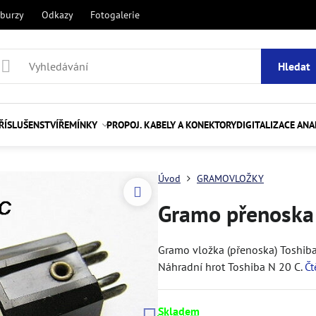
 burzy
Odkazy
Fotogalerie
Hledat
ŘÍSLUŠENSTVÍ
ŘEMÍNKY
PROPOJ. KABELY A KONEKTORY
DIGITALIZACE AN
Úvod
GRAMOVLOŽKY
Gramo přenoska 
Gramo vložka (přenoska) Toshiba C
Náhradní hrot Toshiba N 20 C.
Čt
Skladem