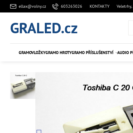
ellax@volny.cz
603263026
KONTAKTY
Veletrhy,
GRALED.cz
GRAMOVLOŽKY
GRAMO HROTY
GRAMO PŘÍSLUŠENSTVÍ
AUDIO P