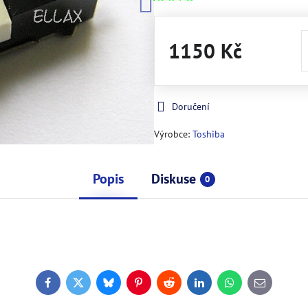
1150 Kč
Doručení
Výrobce:
Toshiba
Popis
Diskuse
0
Facebook
Twitter
Bluesky
Pinterest
Reddit
LinkedIn
WhatsApp
E-
mail