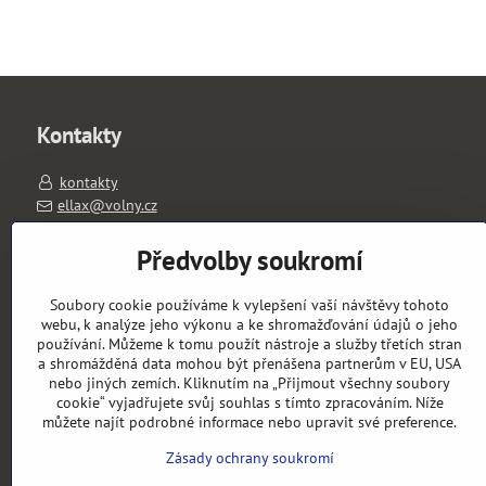
Kontakty
kontakty
ellax@volny.cz
603263026
PO-PÁ 11-18 hod.
Předvolby soukromí
výdejní místo: Slavíkova 1657/1, 120 00 Praha 2
Soubory cookie používáme k vylepšení vaší návštěvy tohoto
Objednávky
webu, k analýze jeho výkonu a ke shromažďování údajů o jeho
používání. Můžeme k tomu použít nástroje a služby třetích stran
a shromážděná data mohou být přenášena partnerům v EU, USA
Stav objednávky
nebo jiných zemích. Kliknutím na „Přijmout všechny soubory
cookie“ vyjadřujete svůj souhlas s tímto zpracováním. Níže
můžete najít podrobné informace nebo upravit své preference.
Zásady ochrany soukromí