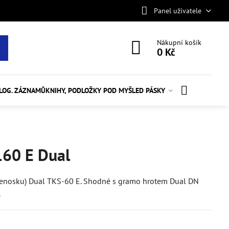
Panel uživatele
Nákupní košík
0 Kč
ALOG. ZÁZNAMŮ
KNIHY, PODLOŽKY POD MYŠ
LED PÁSKY
160 E Dual
přenosku) Dual TKS-60 E. Shodné s gramo hrotem Dual DN
.