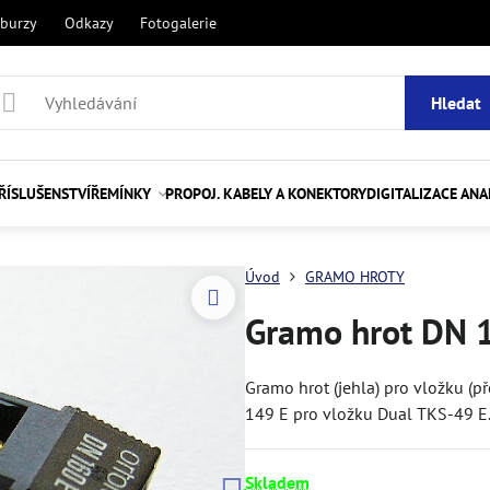
 burzy
Odkazy
Fotogalerie
Hledat
ŘÍSLUŠENSTVÍ
ŘEMÍNKY
PROPOJ. KABELY A KONEKTORY
DIGITALIZACE AN
Úvod
GRAMO HROTY
Gramo hrot DN 
Gramo hrot (jehla) pro vložku (
149 E pro vložku Dual TKS-49 E
Skladem