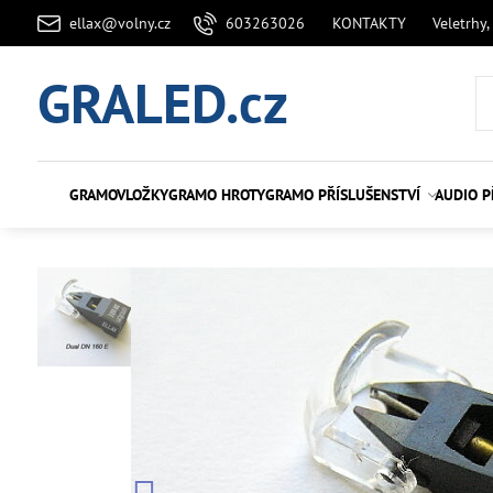
ellax@volny.cz
603263026
KONTAKTY
Veletrhy,
GRALED.cz
GRAMOVLOŽKY
GRAMO HROTY
GRAMO PŘÍSLUŠENSTVÍ
AUDIO P