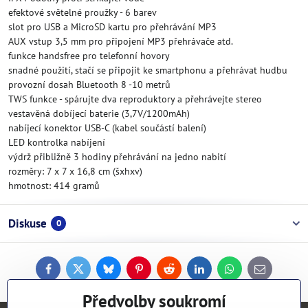
efektové světelné proužky - 6 barev
slot pro USB a MicroSD kartu pro přehrávání MP3
AUX vstup 3,5 mm pro připojení MP3 přehrávače atd.
funkce handsfree pro telefonní hovory
snadné použití, stačí se připojit ke smartphonu a přehrávat hudbu
provozní dosah Bluetooth 8 -10 metrů
TWS funkce - spárujte dva reproduktory a přehrávejte stereo
vestavěná dobíjecí baterie (3,7V/1200mAh)
nabíjecí konektor USB-C (kabel součástí balení)
LED kontrolka nabíjení
výdrž přibližně 3 hodiny přehrávání na jedno nabití
rozměry: 7 x 7 x 16,8 cm (šxhxv)
hmotnost: 414 gramů
Diskuse
0
Facebook
Twitter
Bluesky
Pinterest
Reddit
LinkedIn
WhatsApp
E-
mail
Předvolby soukromí