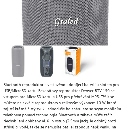
Bluetooth reproduktor s vestavěnou dobíjecí baterií a slotem pro
USB/MicroSD kartu. Bezdrátový reproduktor Denver BTV-150 se
vstupem pro MicroSD kartu a USB pro přehrávání MP3. Těšit se
můžete na skvělé reproduktory s celkovým výkonem 10 W, které
zajistí krásně čistý zvuk. Jednoduše ho spárujete se svým mobilním
telefonem pomocí technologie Bluetooth a zábava může začít.
Nechybí ani oblíbený AUX-in vstup (3,5mm jack). Je odolný proti
stříkající vodě, takže se nemusíte bát jej zapnout např. venku na