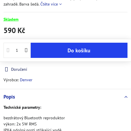
zahradě. Barva šedá.
Čtěte více
Skladem
590 Kč
Do košíku
Doručení
Výrobce:
Denver
Popis
Technické parametry:
bezdrátový Bluetooth reproduktor
výkon: 2x 5W RMS
IPX4 odolný proti stříkající vodě