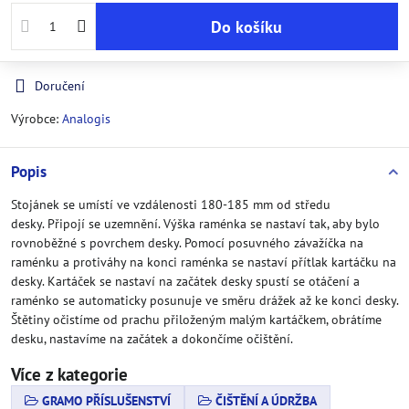
Do košíku
Doručení
Výrobce:
Analogis
Popis
Stojánek se umístí ve vzdálenosti 180-185 mm od středu
desky. Připojí se uzemnění. Výška raménka se nastaví tak, aby bylo
rovnoběžné s povrchem desky. Pomocí posuvného závažíčka na
raménku a protiváhy na konci raménka se nastaví přítlak kartáčku na
desky. Kartáček se nastaví na začátek desky spustí se otáčení a
raménko se automaticky posunuje ve směru drážek až ke konci desky.
Štětiny očistíme od prachu přiloženým malým kartáčkem, obrátíme
desku, nastavíme na začátek a dokončíme očištění.
Více z kategorie
GRAMO PŘÍSLUŠENSTVÍ
ČIŠTĚNÍ A ÚDRŽBA