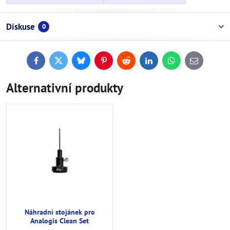
Diskuse
0
Facebook
Twitter
Bluesky
Pinterest
Reddit
LinkedIn
WhatsApp
E-
mail
Alternativní produkty
Náhradní stojánek pro
Analogis Clean Set