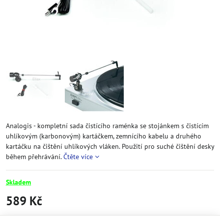
Analogis - kompletní sada čistícího raménka se stojánkem s čistícím
uhlíkovým (karbonovým) kartáčkem, zemnícího kabelu a druhého
kartáčku na čištění uhlíkových vláken. Použití pro suché čištění desky
během přehrávání.
Čtěte více
Skladem
589 Kč