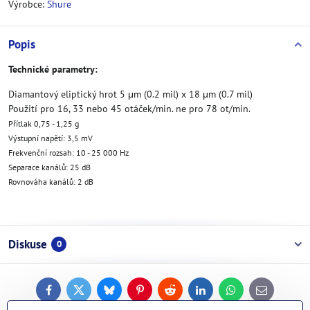
Výrobce:
Shure
Popis
Technické parametry:
Diamantový eliptický hrot 5 μm (0.2 mil) x 18 μm (0.7 mil)
Použití pro 16, 33 nebo 45 otáček/min. ne pro 78 ot/min.
Přítlak 0,75 - 1,25 g
Výstupní napětí: 3,5 mV
Frekvenční rozsah: 10 - 25 000 Hz
Separace kanálů: 25 dB
Rovnováha kanálů: 2 dB
Diskuse
0
Facebook
Twitter
Bluesky
Pinterest
Reddit
LinkedIn
WhatsApp
E-
mail