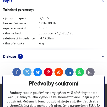
Popis
Technické parametry:
výstupní napětí 3,5 mV
frekvenční rozsah 12Hz-30kHz
separace kanálů 30 dB
váha na hrot doporučená 1,5-2g / 2g
zatěžovací impedance 47 kOhm
váha přenosky 6 g
Diskuse
0
Facebook
Twitter
Bluesky
Pinterest
Reddit
LinkedIn
WhatsApp
E-
mail
Předvolby soukromí
Kontakty
Soubory cookie používáme k vylepšení vaší návštěvy tohoto
webu, k analýze jeho výkonu a ke shromažďování údajů o jeho
používání. Můžeme k tomu použít nástroje a služby třetích stran
Objednávky
a shromážděná data mohou být přenášena partnerům v EU, USA