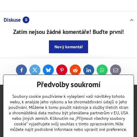
Diskuse
0
Zatím nejsou žádné komentáře! Buďte první!
Nový komentář
Facebook
Twitter
Bluesky
Pinterest
Reddit
LinkedIn
WhatsApp
E-
mail
Předvolby soukromí
Kontakty
Soubory cookie používáme k vylepšení vaší návštěvy tohoto
webu, k analýze jeho výkonu a ke shromažďování údajů o jeho
používání. Můžeme k tomu použít nástroje a služby třetích stran
Objednávky
a shromážděná data mohou být přenášena partnerům v EU, USA
nebo jiných zemích. Kliknutím na „Přijmout všechny soubory
cookie“ vyjadřujete svůj souhlas s tímto zpracováním. Níže
Vše k nákupu
můžete najít podrobné informace nebo upravit své preference.