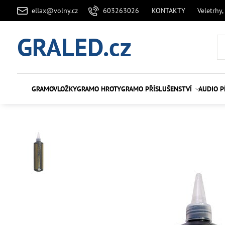
ellax@volny.cz
603263026
KONTAKTY
Veletrhy,
GRALED.cz
GRAMOVLOŽKY
GRAMO HROTY
GRAMO PŘÍSLUŠENSTVÍ
AUDIO P