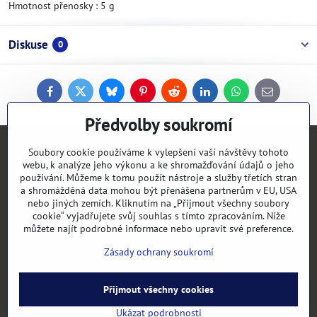
Hmotnost přenosky : 5 g
Diskuse
0
Facebook
Twitter
Bluesky
Pinterest
Reddit
LinkedIn
WhatsApp
E-
mail
Předvolby soukromí
Kontakty
Soubory cookie používáme k vylepšení vaší návštěvy tohoto
webu, k analýze jeho výkonu a ke shromažďování údajů o jeho
používání. Můžeme k tomu použít nástroje a služby třetích stran
Objednávky
a shromážděná data mohou být přenášena partnerům v EU, USA
nebo jiných zemích. Kliknutím na „Přijmout všechny soubory
cookie“ vyjadřujete svůj souhlas s tímto zpracováním. Níže
Vše k nákupu
můžete najít podrobné informace nebo upravit své preference.
Zásady ochrany soukromí
Kategorie
Přijmout všechny cookies
©
2026
Copyright
Předvolby soukromí
Zásady ochrany soukromí
Ukázat podrobnosti