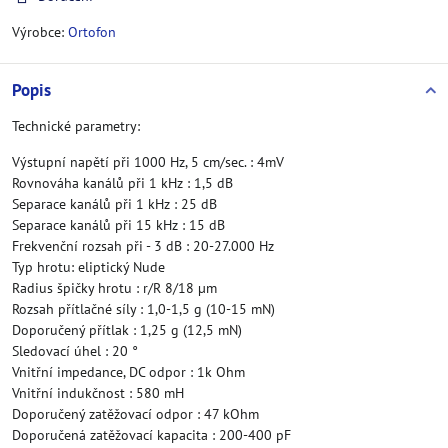
Výrobce:
Ortofon
Popis
Technické parametry:
Výstupní napětí při 1000 Hz, 5 cm/sec. : 4mV
Rovnováha kanálů při 1 kHz : 1,5 dB
Separace kanálů při 1 kHz : 25 dB
Separace kanálů při 15 kHz : 15 dB
Frekvenční rozsah při - 3 dB : 20-27.000 Hz
Typ hrotu: eliptický Nude
Radius špičky hrotu : r/R 8/18 µm
Rozsah přítlačné síly : 1,0-1,5 g (10-15 mN)
Doporučený přítlak : 1,25 g (12,5 mN)
Sledovací úhel : 20 °
Vnitřní impedance, DC odpor : 1k Ohm
Vnitřní indukčnost : 580 mH
Doporučený zatěžovací odpor : 47 kOhm
Doporučená zatěžovací kapacita : 200-400 pF