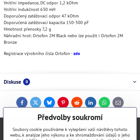
Vnitřní impedance, DC odpor 1,2 kOhm
Vnitřní indukčnost 630 mH
Doporučený zatěžovací odpor 47 kOhm
Doporučená zatěžovací kapacita 150-300 pF
Hmotnost přenosky 7,2 g
Náhradní hrot: Ortofon 2M Black nebo lze použít i Ortofon 2M
Bronze
Registrace výrobního čísla Ortofon -
zde
Diskuse
0
Facebook
Twitter
Bluesky
Pinterest
Reddit
LinkedIn
WhatsApp
E-
mail
Předvolby soukromí
Kontakty
Soubory cookie používáme k vylepšení vaší návštěvy tohoto
webu, k analýze jeho výkonu a ke shromažďování údajů o jeho