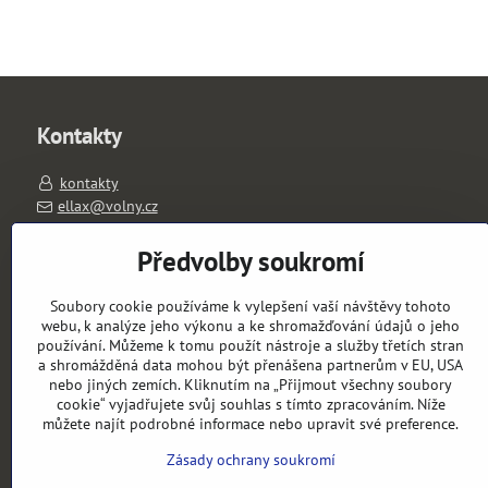
Kontakty
kontakty
ellax@volny.cz
603263026
PO-PÁ 11-18 hod.
Předvolby soukromí
výdejní místo: Slavíkova 1657/1, 120 00 Praha 2
Soubory cookie používáme k vylepšení vaší návštěvy tohoto
Objednávky
webu, k analýze jeho výkonu a ke shromažďování údajů o jeho
používání. Můžeme k tomu použít nástroje a služby třetích stran
a shromážděná data mohou být přenášena partnerům v EU, USA
Stav objednávky
nebo jiných zemích. Kliknutím na „Přijmout všechny soubory
cookie“ vyjadřujete svůj souhlas s tímto zpracováním. Níže
můžete najít podrobné informace nebo upravit své preference.
Zásady ochrany soukromí