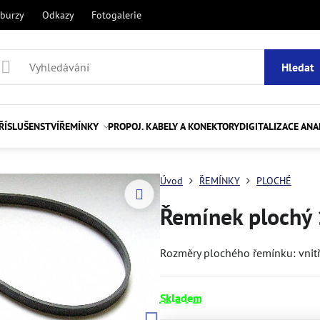
 burzy
Odkazy
Fotogalerie
Hledat
ŘÍSLUŠENSTVÍ
ŘEMÍNKY
PROPOJ. KABELY A KONEKTORY
DIGITALIZACE AN
Úvod
ŘEMÍNKY
PLOCHÉ
Řemínek plochý 
Rozměry plochého řemínku: vnitřn
Skladem