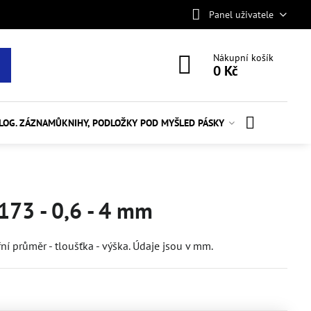
Panel uživatele
Nákupní košík
0 Kč
ALOG. ZÁZNAMŮ
KNIHY, PODLOŽKY POD MYŠ
LED PÁSKY
173 - 0,6 - 4 mm
í průměr - tloušťka - výška. Údaje jsou v mm.