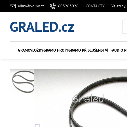
ellax@volny.cz
603263026
KONTAKTY
Veletrhy,
GRALED.cz
GRAMOVLOŽKY
GRAMO HROTY
GRAMO PŘÍSLUŠENSTVÍ
AUDIO P