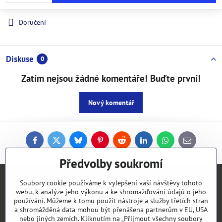
Doručení
Diskuse
0
Zatím nejsou žádné komentáře! Buďte první!
Nový komentář
Facebook
Twitter
Bluesky
Pinterest
Reddit
LinkedIn
WhatsApp
E-
mail
Předvolby soukromí
Kontakty
Soubory cookie používáme k vylepšení vaší návštěvy tohoto
webu, k analýze jeho výkonu a ke shromažďování údajů o jeho
používání. Můžeme k tomu použít nástroje a služby třetích stran
Objednávky
a shromážděná data mohou být přenášena partnerům v EU, USA
nebo jiných zemích. Kliknutím na „Přijmout všechny soubory