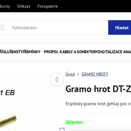
 burzy
Odkazy
Fotogalerie
Hledat
ŘÍSLUŠENSTVÍ
ŘEMÍNKY
PROPOJ. KABELY A KONEKTORY
DIGITALIZACE AN
Úvod
GRAMO HROTY
Gramo hrot DT-Z
Eliptický gramo hrot (jehla) pro 
Skladem