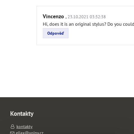
Vincenzo
,
23.10.2021 03:32:38
Hi, does it is an original stylus? Do you cou
Odpověď
Kontakty
kontakty
ellax@volny.cz