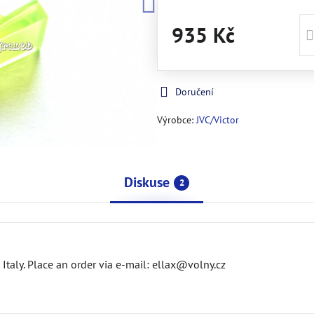
935 Kč
Doručení
Výrobce:
JVC/Victor
Diskuse
2
n Italy. Place an order via e-mail: ellax@volny.cz