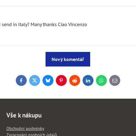
ld send in Italy? Many thanks Ciao Vincenzo
Nový komentář
Facebook
Twitter
Bluesky
Pinterest
Reddit
LinkedIn
WhatsApp
E-
mail
Vše k nákupu
Obchodní podmínky
Zpracování osobních údajů