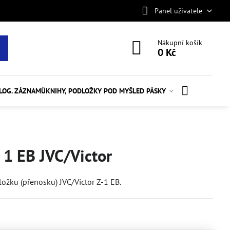
Panel uživatele
Nákupní košík
0 Kč
ALOG. ZÁZNAMŮ
KNIHY, PODLOŽKY POD MYŠ
LED PÁSKY
 1 EB JVC/Victor
vložku (přenosku) JVC/Victor Z-1 EB.