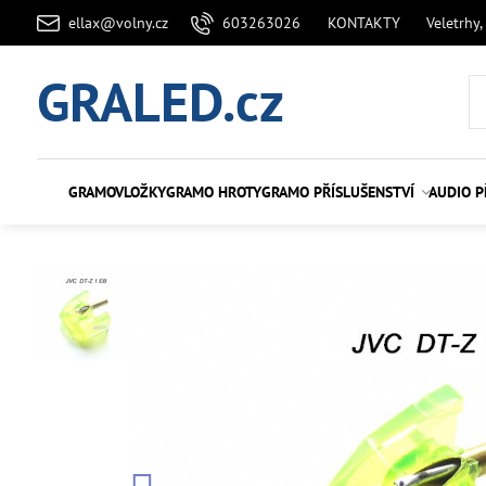
ellax@volny.cz
603263026
KONTAKTY
Veletrhy,
GRALED.cz
GRAMOVLOŽKY
GRAMO HROTY
GRAMO PŘÍSLUŠENSTVÍ
AUDIO P