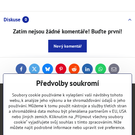
Diskuse
0
Zatím nejsou žádné komentáře! Buďte první!
Nový komentář
Facebook
Twitter
Bluesky
Pinterest
Reddit
LinkedIn
WhatsApp
E-
mail
Předvolby soukromí
Kontakty
Soubory cookie používáme k vylepšení vaší návštěvy tohoto
webu, k analýze jeho výkonu a ke shromažďování údajů o jeho
používání. Můžeme k tomu použít nástroje a služby třetích stran
Objednávky
a shromážděná data mohou být přenášena partnerům v EU, USA
nebo jiných zemích. Kliknutím na „Přijmout všechny soubory
cookie“ vyjadřujete svůj souhlas s tímto zpracováním. Níže
Vše k nákupu
můžete najít podrobné informace nebo upravit své preference.