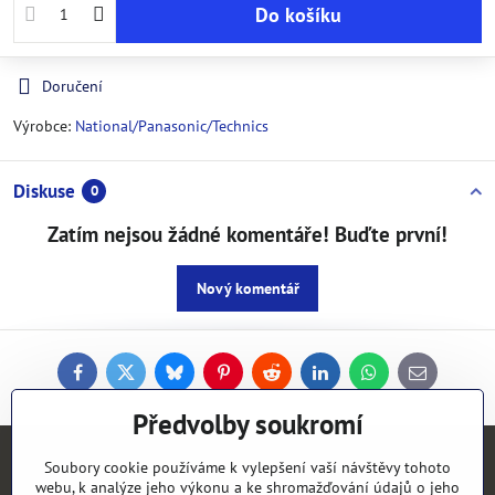
Do košíku
Doručení
Výrobce:
National/Panasonic/Technics
Diskuse
0
Zatím nejsou žádné komentáře! Buďte první!
Nový komentář
Facebook
Twitter
Bluesky
Pinterest
Reddit
LinkedIn
WhatsApp
E-
mail
Předvolby soukromí
Kontakty
Soubory cookie používáme k vylepšení vaší návštěvy tohoto
webu, k analýze jeho výkonu a ke shromažďování údajů o jeho