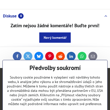
Diskuse
0
Zatím nejsou žádné komentáře! Buďte první!
Nový komentář
Facebook
Twitter
Bluesky
Pinterest
Reddit
LinkedIn
WhatsApp
E-
mail
Předvolby soukromí
Kontakty
Soubory cookie používáme k vylepšení vaší návštěvy tohoto
webu, k analýze jeho výkonu a ke shromažďování údajů o jeho
používání. Můžeme k tomu použít nástroje a služby třetích stran
Objednávky
a shromážděná data mohou být přenášena partnerům v EU, USA
nebo jiných zemích. Kliknutím na „Přijmout všechny soubory
cookie“ vyjadřujete svůj souhlas s tímto zpracováním. Níže
Vše k nákupu
můžete najít podrobné informace nebo upravit své preference.