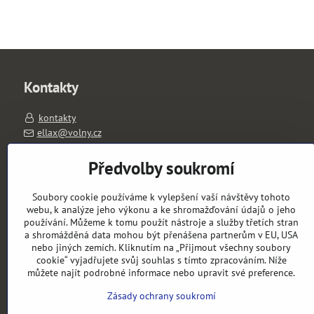
Kontakty
kontakty
ellax@volny.cz
603263026
PO-PÁ 11-18 hod.
Předvolby soukromí
výdejní místo: Slavíkova 1657/1, 120 00 Praha 2
Soubory cookie používáme k vylepšení vaší návštěvy tohoto
Objednávky
webu, k analýze jeho výkonu a ke shromažďování údajů o jeho
používání. Můžeme k tomu použít nástroje a služby třetích stran
a shromážděná data mohou být přenášena partnerům v EU, USA
Stav objednávky
nebo jiných zemích. Kliknutím na „Přijmout všechny soubory
cookie“ vyjadřujete svůj souhlas s tímto zpracováním. Níže
můžete najít podrobné informace nebo upravit své preference.
Zásady ochrany soukromí