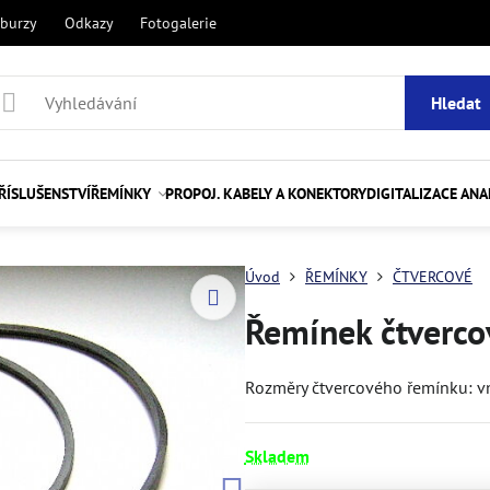
 burzy
Odkazy
Fotogalerie
Hledat
ŘÍSLUŠENSTVÍ
ŘEMÍNKY
PROPOJ. KABELY A KONEKTORY
DIGITALIZACE AN
Úvod
ŘEMÍNKY
ČTVERCOVÉ
Řemínek čtverco
Rozměry čtvercového řemínku: vni
Skladem