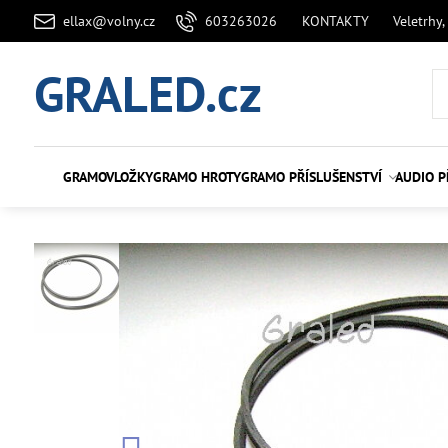
ellax@volny.cz
603263026
KONTAKTY
Veletrhy,
GRALED.cz
GRAMOVLOŽKY
GRAMO HROTY
GRAMO PŘÍSLUŠENSTVÍ
AUDIO P