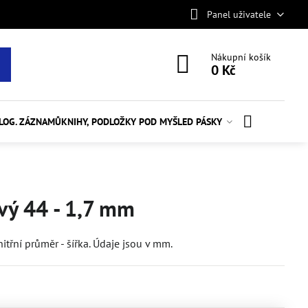
Panel uživatele
Nákupní košík
0 Kč
ALOG. ZÁZNAMŮ
KNIHY, PODLOŽKY POD MYŠ
LED PÁSKY
vý 44 - 1,7 mm
třní průměr - šířka. Údaje jsou v mm.