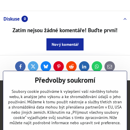
Diskuse
0
Zatím nejsou žádné komentáře! Buďte první!
Nový komentář
Facebook
Twitter
Bluesky
Pinterest
Reddit
LinkedIn
WhatsApp
E-
mail
Předvolby soukromí
Kontakty
Soubory cookie používáme k vylepšení vaší návštěvy tohoto
webu, k analýze jeho výkonu a ke shromažďování údajů o jeho
používání. Můžeme k tomu použít nástroje a služby třetích stran
Objednávky
a shromážděná data mohou být přenášena partnerům v EU, USA
nebo jiných zemích. Kliknutím na „Přijmout všechny soubory
cookie“ vyjadřujete svůj souhlas s tímto zpracováním. Níže
Vše k nákupu
můžete najít podrobné informace nebo upravit své preference.