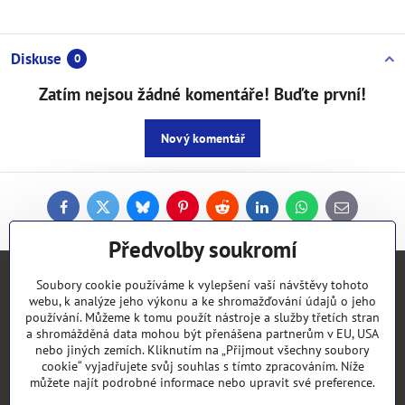
Diskuse
0
Zatím nejsou žádné komentáře! Buďte první!
Nový komentář
Facebook
Twitter
Bluesky
Pinterest
Reddit
LinkedIn
WhatsApp
E-
mail
Předvolby soukromí
Kontakty
Soubory cookie používáme k vylepšení vaší návštěvy tohoto
webu, k analýze jeho výkonu a ke shromažďování údajů o jeho
používání. Můžeme k tomu použít nástroje a služby třetích stran
Objednávky
a shromážděná data mohou být přenášena partnerům v EU, USA
nebo jiných zemích. Kliknutím na „Přijmout všechny soubory
cookie“ vyjadřujete svůj souhlas s tímto zpracováním. Níže
Vše k nákupu
můžete najít podrobné informace nebo upravit své preference.