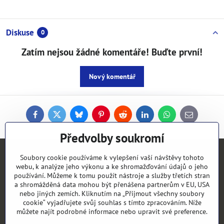
Diskuse
0
Zatím nejsou žádné komentáře! Buďte první!
Nový komentář
Facebook
Twitter
Bluesky
Pinterest
Reddit
LinkedIn
WhatsApp
E-
mail
Předvolby soukromí
Kontakty
Soubory cookie používáme k vylepšení vaší návštěvy tohoto
webu, k analýze jeho výkonu a ke shromažďování údajů o jeho
používání. Můžeme k tomu použít nástroje a služby třetích stran
Objednávky
a shromážděná data mohou být přenášena partnerům v EU, USA
nebo jiných zemích. Kliknutím na „Přijmout všechny soubory
cookie“ vyjadřujete svůj souhlas s tímto zpracováním. Níže
Vše k nákupu
můžete najít podrobné informace nebo upravit své preference.