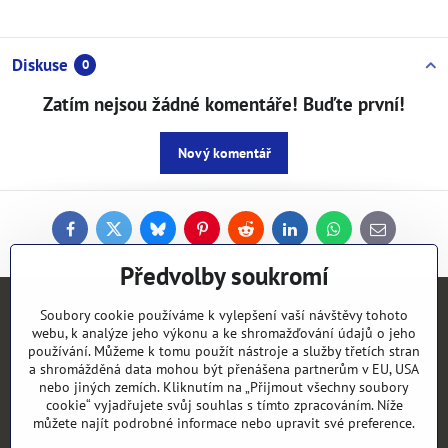
Diskuse
0
Zatím nejsou žádné komentáře! Buďte první!
Nový komentář
Facebook
Twitter
Bluesky
Pinterest
Reddit
LinkedIn
WhatsApp
E-
mail
Předvolby soukromí
Kontakty
Soubory cookie používáme k vylepšení vaší návštěvy tohoto
webu, k analýze jeho výkonu a ke shromažďování údajů o jeho
používání. Můžeme k tomu použít nástroje a služby třetích stran
Objednávky
a shromážděná data mohou být přenášena partnerům v EU, USA
nebo jiných zemích. Kliknutím na „Přijmout všechny soubory
cookie“ vyjadřujete svůj souhlas s tímto zpracováním. Níže
Vše k nákupu
můžete najít podrobné informace nebo upravit své preference.