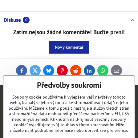
Diskuse
0
Zatím nejsou žádné komentáře! Buďte první!
Nový komentář
Facebook
Twitter
Bluesky
Pinterest
Reddit
LinkedIn
WhatsApp
E-
mail
Předvolby soukromí
Kontakty
Soubory cookie používáme k vylepšení vaší návštěvy tohoto
webu, k analýze jeho výkonu a ke shromažďování údajů o jeho
používání. Můžeme k tomu použít nástroje a služby třetích stran
Objednávky
a shromážděná data mohou být přenášena partnerům v EU, USA
nebo jiných zemích. Kliknutím na „Přijmout všechny soubory
cookie“ vyjadřujete svůj souhlas s tímto zpracováním. Níže
Vše k nákupu
můžete najít podrobné informace nebo upravit své preference.