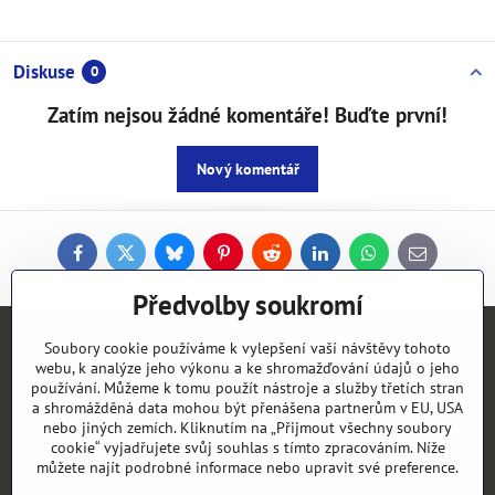
Diskuse
0
Zatím nejsou žádné komentáře! Buďte první!
Nový komentář
Facebook
Twitter
Bluesky
Pinterest
Reddit
LinkedIn
WhatsApp
E-
mail
Předvolby soukromí
Kontakty
Soubory cookie používáme k vylepšení vaší návštěvy tohoto
webu, k analýze jeho výkonu a ke shromažďování údajů o jeho
používání. Můžeme k tomu použít nástroje a služby třetích stran
Objednávky
a shromážděná data mohou být přenášena partnerům v EU, USA
nebo jiných zemích. Kliknutím na „Přijmout všechny soubory
cookie“ vyjadřujete svůj souhlas s tímto zpracováním. Níže
Vše k nákupu
můžete najít podrobné informace nebo upravit své preference.