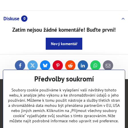
Diskuse
0
Zatím nejsou žádné komentáře! Buďte první!
Nový komentář
Facebook
Twitter
Bluesky
Pinterest
Reddit
LinkedIn
WhatsApp
E-
mail
Předvolby soukromí
Kontakty
Soubory cookie používáme k vylepšení vaší návštěvy tohoto
webu, k analýze jeho výkonu a ke shromažďování údajů o jeho
používání. Můžeme k tomu použít nástroje a služby třetích stran
Objednávky
a shromážděná data mohou být přenášena partnerům v EU, USA
nebo jiných zemích. Kliknutím na „Přijmout všechny soubory
cookie“ vyjadřujete svůj souhlas s tímto zpracováním. Níže
Vše k nákupu
můžete najít podrobné informace nebo upravit své preference.