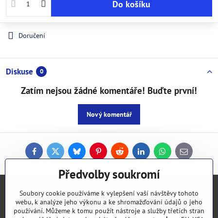
Do košíku
Doručení
Diskuse
0
Zatím nejsou žádné komentáře! Buďte první!
Nový komentář
Facebook
Twitter
Bluesky
Pinterest
Reddit
LinkedIn
WhatsApp
E-
mail
Předvolby soukromí
Soubory cookie používáme k vylepšení vaší návštěvy tohoto
Kontakty
webu, k analýze jeho výkonu a ke shromažďování údajů o jeho
používání. Můžeme k tomu použít nástroje a služby třetích stran
Objednávky