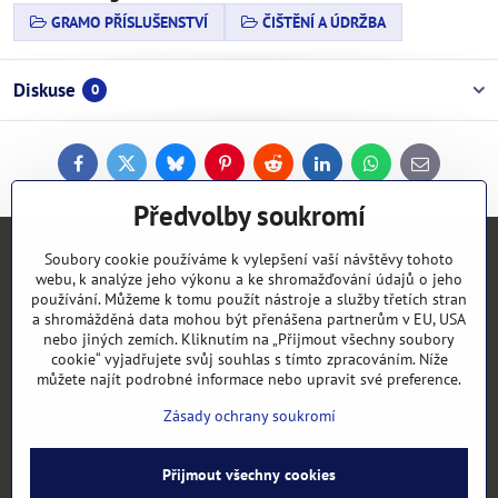
GRAMO PŘÍSLUŠENSTVÍ
ČIŠTĚNÍ A ÚDRŽBA
Diskuse
0
Facebook
Twitter
Bluesky
Pinterest
Reddit
LinkedIn
WhatsApp
E-
mail
Předvolby soukromí
Kontakty
Soubory cookie používáme k vylepšení vaší návštěvy tohoto
webu, k analýze jeho výkonu a ke shromažďování údajů o jeho
používání. Můžeme k tomu použít nástroje a služby třetích stran
Objednávky
a shromážděná data mohou být přenášena partnerům v EU, USA
nebo jiných zemích. Kliknutím na „Přijmout všechny soubory
cookie“ vyjadřujete svůj souhlas s tímto zpracováním. Níže
Vše k nákupu
můžete najít podrobné informace nebo upravit své preference.
Zásady ochrany soukromí
Kategorie
Přijmout všechny cookies