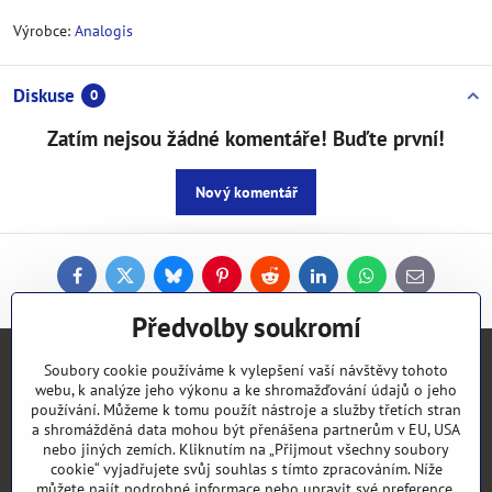
Výrobce:
Analogis
Diskuse
0
Zatím nejsou žádné komentáře! Buďte první!
Nový komentář
Facebook
Twitter
Bluesky
Pinterest
Reddit
LinkedIn
WhatsApp
E-
mail
Předvolby soukromí
Soubory cookie používáme k vylepšení vaší návštěvy tohoto
Kontakty
webu, k analýze jeho výkonu a ke shromažďování údajů o jeho
používání. Můžeme k tomu použít nástroje a služby třetích stran
Objednávky
a shromážděná data mohou být přenášena partnerům v EU, USA
nebo jiných zemích. Kliknutím na „Přijmout všechny soubory
cookie“ vyjadřujete svůj souhlas s tímto zpracováním. Níže
Vše k nákupu
můžete najít podrobné informace nebo upravit své preference.