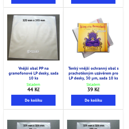
Vnější obal PP na
Tenký vnější ochranný obal s
gramofonové LP desky, sada
prachotěsným uzávěrem pro
10 ks
LP desky, 30 μm, sada 10 ks
Skladem
Skladem
44 Kč
39 Kč
Do košíku
Do košíku