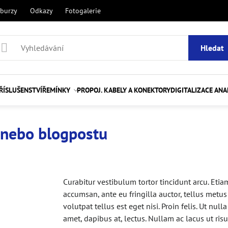
 burzy
Odkazy
Fotogalerie
Hledat
ŘÍSLUŠENSTVÍ
ŘEMÍNKY
PROPOJ. KABELY A KONEKTORY
DIGITALIZACE AN
 nebo blogpostu
Curabitur vestibulum tortor tincidunt arcu. Etiam 
accumsan, ante eu fringilla auctor, tellus metus
volutpat tellus est eget nisi. Proin felis. Ut nulla 
amet, dapibus at, lectus. Nullam ac lacus ut ris