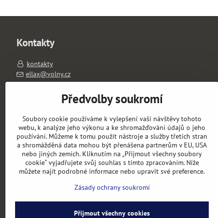
Kontakty
kontakty
ellax@volny.cz
603263026
PO-PÁ 11-18 hod.
Předvolby soukromí
výdejní místo: Slavíkova 1657/1, 120 00 Praha 2
Soubory cookie používáme k vylepšení vaší návštěvy tohoto
Objednávky
webu, k analýze jeho výkonu a ke shromažďování údajů o jeho
používání. Můžeme k tomu použít nástroje a služby třetích stran
a shromážděná data mohou být přenášena partnerům v EU, USA
Stav objednávky
nebo jiných zemích. Kliknutím na „Přijmout všechny soubory
cookie“ vyjadřujete svůj souhlas s tímto zpracováním. Níže
můžete najít podrobné informace nebo upravit své preference.
Zásady ochrany soukromí
Přijmout všechny cookies