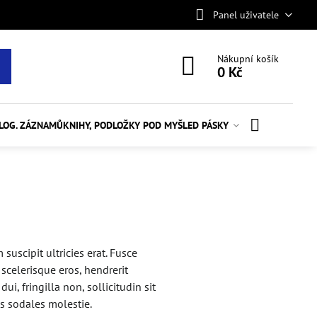
Panel uživatele
Nákupní košík
0 Kč
ALOG. ZÁZNAMŮ
KNIHY, PODLOŽKY POD MYŠ
LED PÁSKY
suscipit ultricies erat. Fusce
 scelerisque eros, hendrerit
dui, fringilla non, sollicitudin sit
us sodales molestie.