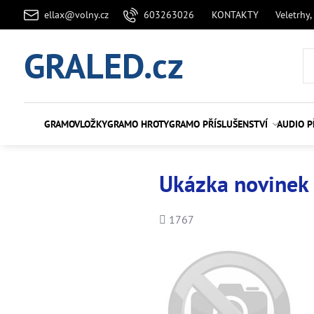
ellax@volny.cz
603263026
KONTAKTY
Veletrhy,
GRALED.cz
GRAMOVLOŽKY
GRAMO HROTY
GRAMO PŘÍSLUŠENSTVÍ
AUDIO P
Ukázka novinek
Počet
1767
shlédnutí